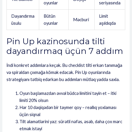
oyunlar
seriyasında
Dayandırma
Bütün
Limit
Məcburi
üsulu
oyunlar
aşıldıqda
Pin Up kazinosunda tilti
dayandırmaq üçün 7 addım
İndi konkret addımlara keçək. Bu checklist tilti erkən tanımağa
və spiraldan çıxmağa kömək edəcək. Pin Up oyunlarında
strategiyanı tətbiq edərkən bu addımları mütləq yadda saxla.
Oyun başlamazdan əvvəl büdcə limitini təyin et – itki
limiti 20% olsun
Hər 10 dəqiqədən bir taymer qoy – reallıq yoxlaması
üçün siqnal
Tilt əlamətlərini yaz: sürətli nəfəs, əsəb, daha çox mərc
etmək istəyi