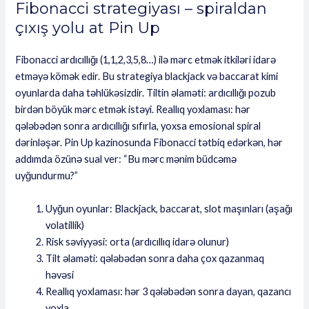
Fibonacci strategiyası – spiraldan
çıxış yolu at Pin Up
Fibonacci ardıcıllığı (1,1,2,3,5,8…) ilə mərc etmək itkiləri idarə
etməyə kömək edir. Bu strategiya blackjack və baccarat kimi
oyunlarda daha təhlükəsizdir. Tiltin əlaməti: ardıcıllığı pozub
birdən böyük mərc etmək istəyi. Reallıq yoxlaması: hər
qələbədən sonra ardıcıllığı sıfırla, yoxsa emosional spiral
dərinləşər. Pin Up kazinosunda Fibonacci tətbiq edərkən, hər
addımda özünə sual ver: “Bu mərc mənim büdcəmə
uyğundurmu?”
Uyğun oyunlar: Blackjack, baccarat, slot maşınları (aşağı
volatillik)
Risk səviyyəsi: orta (ardıcıllıq idarə olunur)
Tilt əlaməti: qələbədən sonra daha çox qazanmaq
həvəsi
Reallıq yoxlaması: hər 3 qələbədən sonra dayan, qazancı
yoxla