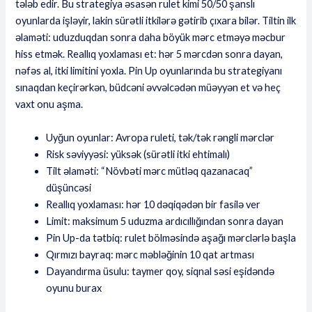
tələb edir. Bu strategiya əsasən rulet kimi 50/50 şanslı
oyunlarda işləyir, lakin sürətli itkilərə gətirib çıxara bilər. Tiltin ilk
əlaməti: uduzduqdan sonra daha böyük mərc etməyə məcbur
hiss etmək. Reallıq yoxlaması et: hər 5 mərcdən sonra dayan,
nəfəs al, itki limitini yoxla. Pin Up oyunlarında bu strategiyanı
sınaqdan keçirərkən, büdcəni əvvəlcədən müəyyən et və heç
vaxt onu aşma.
Uyğun oyunlar: Avropa ruleti, tək/tək rəngli mərclər
Risk səviyyəsi: yüksək (sürətli itki ehtimalı)
Tilt əlaməti: “Növbəti mərc mütləq qazanacaq”
düşüncəsi
Reallıq yoxlaması: hər 10 dəqiqədən bir fasilə ver
Limit: maksimum 5 uduzma ardıcıllığından sonra dayan
Pin Up-da tətbiq: rulet bölməsində aşağı mərclərlə başla
Qırmızı bayraq: mərc məbləğinin 10 qat artması
Dayandırma üsulu: taymer qoy, siqnal səsi eşidəndə
oyunu burax