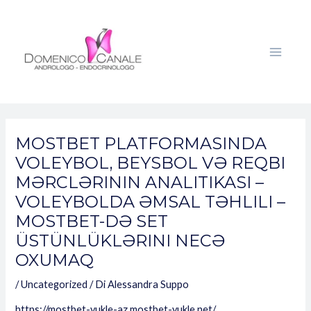
Vai
MAI
al
MEN
contenuto
MOSTBET PLATFORMASINDA
VOLEYBOL, BEYSBOL VƏ REQBI
MƏRCLƏRININ ANALITIKASI –
VOLEYBOLDA ƏMSAL TƏHLILI –
MOSTBET-DƏ SET
ÜSTÜNLÜKLƏRINI NECƏ
OXUMAQ
/
Uncategorized
/ Di
Alessandra Suppo
https://mostbet-yukle-az.mostbet-yukle.net/