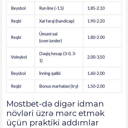
Beysbol
Run line (-1.5)
1.85-2.10
Reqbi
Xal fərqi (handicap)
1.90-2.20
Ümumi xal
Reqbi
1.80-2.00
(over/under)
Dəqiq hesap (3-0, 3-
Voleybol
2.00-3.50
1)
Beysbol
İnning qalibi
1.60-2.00
Reqbi
Bonus mərhələsi (try)
1.50-2.00
Mostbet-də digər idman
növləri üzrə mərc etmək
üçün praktiki addımlar