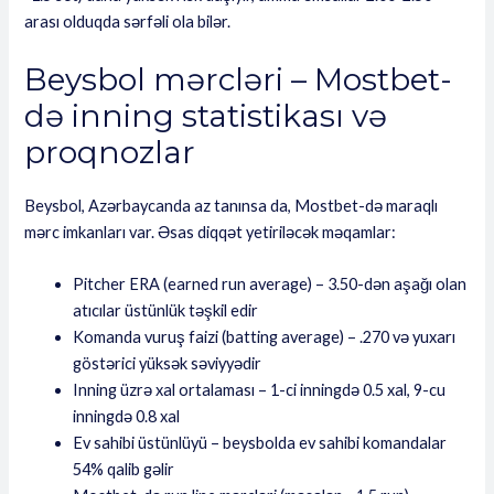
arası olduqda sərfəli ola bilər.
Beysbol mərcləri – Mostbet-
də inning statistikası və
proqnozlar
Beysbol, Azərbaycanda az tanınsa da, Mostbet-də maraqlı
mərc imkanları var. Əsas diqqət yetiriləcək məqamlar:
Pitcher ERA (earned run average) – 3.50-dən aşağı olan
atıcılar üstünlük təşkil edir
Komanda vuruş faizi (batting average) – .270 və yuxarı
göstərici yüksək səviyyədir
Inning üzrə xal ortalaması – 1-ci inningdə 0.5 xal, 9-cu
inningdə 0.8 xal
Ev sahibi üstünlüyü – beysbolda ev sahibi komandalar
54% qalib gəlir