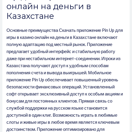
онлайн на деньги в
Казахстане
Основные преимущества Скачать приложение Pin Up для
игры в казино онлайн на деньги в Казахстане включают
полную адаптацию под местный рынок. Приложение
предлагает удобный интерфейс и стабильную работу
даже при нестабильном интернет-соединении. Игроки из
Казахстана получают доступ к удобным способам
пополнения счета и вывода выигрышей. Мобильное
приложение Pin Up обеспечивает повышенный уровень
безопасности финансовых операций. Установленный
софт открывает эксклюзивный доступ к особым акциям и
бонусам для постоянных клиентов. Прямая связь со
службой поддержки на русском языке становится
доступной в один клиг. Возможность играть в любимые
слоты и живые игры в любое время является ключевым
достоинством. Приложение оптимизировано для