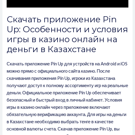
Скачать приложение Pin
Up: Особенности и условия
игры в казино онлайн на
деньги в Казахстане
Скачать приложение Pin Up для устройств на Android и iOS
можно прямо с официального сайта казино. После
скачивания приложения Pin Up, игроки из Казахстана
получают доступ к полному ассортименту игр на реальные
деньги. Официальное приложение Pin Up обеспечивает
безопасный и быстрый вход в личный кабинет. Условия
игры в казино онлайн через приложение включают
обязательную верификацию аккаунта. Для игры на деньги
в Казахстане необходимо выбрать тенге в качестве
основной валюты счета. Скачав приложение Pin Up, вы