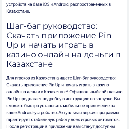
устройств на базе iOS и Android, распространенных в
Казахстане.
Шаг-баг руководство:
Скачать приложение Pin
Up и начать играть в
казино онлайн на деньги в
Казахстане
Для игроков из Казахстана ищете Шаг-баг руководство:
Скачать приложение Pin Up и начать играть в казино
онлайн на деньги в Казахстане? Официальный сайт казино
Pin Up предлагает подробную инструкцию по загрузке. Вы
сможете быстро установить мобильное приложение на
ваше Android-устройство. Актуальная версия программы
гарантирует стабильную работу всех игровых автоматов.
После регистрации в приложении вам станут доступны