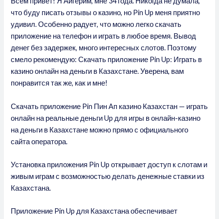
Всем привет! Я Айгерим, мне 34 года. Никогда не думала,
что буду писать отзывы о казино, но Pin Up меня приятно
удивил. Особенно радует, что можно легко скачать
приложение на телефон и играть в любое время. Вывод
денег без задержек, много интересных слотов. Поэтому
смело рекомендую: Скачать приложение Pin Up: Играть в
казино онлайн на деньги в Казахстане. Уверена, вам
понравится так же, как и мне!
Скачать приложение Pin
Пин Ап казино Казахстан — играть
онлайн на реальные деньги
Up для игры в онлайн-казино
на деньги в Казахстане можно прямо с официального
сайта оператора.
Установка приложения Pin Up открывает доступ к слотам и
живым играм с возможностью делать денежные ставки из
Казахстана.
Приложение Pin Up для Казахстана обеспечивает