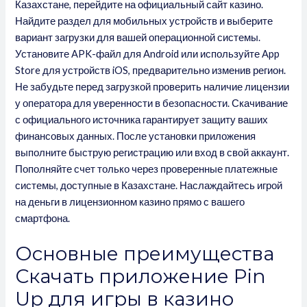
Казахстане, перейдите на официальный сайт казино.
Найдите раздел для мобильных устройств и выберите
вариант загрузки для вашей операционной системы.
Установите APK-файл для Android или используйте App
Store для устройств iOS, предварительно изменив регион.
Не забудьте перед загрузкой проверить наличие лицензии
у оператора для уверенности в безопасности. Скачивание
с официального источника гарантирует защиту ваших
финансовых данных. После установки приложения
выполните быструю регистрацию или вход в свой аккаунт.
Пополняйте счет только через проверенные платежные
системы, доступные в Казахстане. Наслаждайтесь игрой
на деньги в лицензионном казино прямо с вашего
смартфона.
Основные преимущества
Скачать приложение Pin
Up для игры в казино