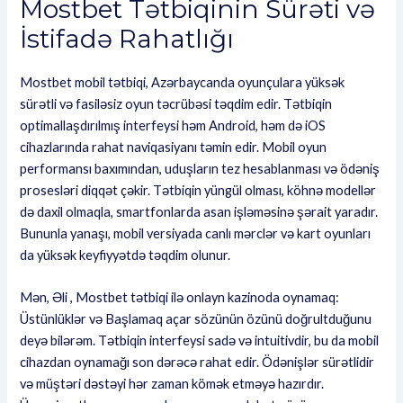
Mostbet Tətbiqinin Sürəti və
İstifadə Rahatlığı
Mostbet mobil tətbiqi, Azərbaycanda oyunçulara yüksək
sürətli və fasiləsiz oyun təcrübəsi təqdim edir. Tətbiqin
optimallaşdırılmış interfeysi həm Android, həm də iOS
cihazlarında rahat naviqasiyanı təmin edir. Mobil oyun
performansı baxımından, uduşların tez hesablanması və ödəniş
prosesləri diqqət çəkir. Tətbiqin yüngül olması, köhnə modellər
də daxil olmaqla, smartfonlarda asan işləməsinə şərait yaradır.
Bununla yanaşı, mobil versiyada canlı mərclər və kart oyunları
da yüksək keyfiyyətdə təqdim olunur.
Mən, Əli , Mostbet tətbiqi ilə onlayn kazinoda oynamaq:
Üstünlüklər və Başlamaq açar sözünün özünü doğrultduğunu
deyə bilərəm. Tətbiqin interfeysi sadə və intuitivdir, bu da mobil
cihazdan oynamağı son dərəcə rahat edir. Ödənişlər sürətlidir
və müştəri dəstəyi hər zaman kömək etməyə hazırdır.