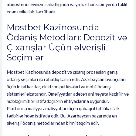
atmosferini evinizin rahatlığında və ya hər hansı bir yerdə təklif
edən unikal bir təcrübədir.
Mostbet Kazinosunda
Ödəniş Metodları: Depozit və
Çıxarışlar Üçün əlverişli
Seçimlər
Mostbet Kazinosunda depozit və çıxarış prosesləri geniş
ödəniş seçimləri ilə rahatlıq təmin edir. Azərbaycan oyunçuları
üçün lokal kartlar, elektron pul kisələri və mobil ödəniş
sistemləri əlçatandır. Əməliyyatlar adətən ani həyata keçirilir və
məbləğ limitləri istifadəçilərin ehtiyaclarına uyğundur.
Platforma maliyyə əməliyyatları üçün qabaqcıl təhlükəsizlik
tədbirlərindən istifadə edir. Bu, Azərbaycan bazarında ən
əlverişli ödəniş metodlarından birini təqdim edir.