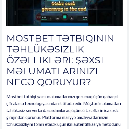
MOSTBET TƏTBIQININ
TƏHLÜKƏSIZLIK
ÖZƏLLIKLƏRI: ŞƏXSI
MƏLUMATLARINIZI
NECƏ QORUYUR?
Mostbet tətbiqi şəxsi məlumatlarınızı qorumaq üçün qabaqcıl
şifrələmə texnologiyasından istifadə edir. Müştəri məlumatları
təhlükəsiz serverlərdə saxlanılaraq üçüncü tərəflərin icazəsiz
girişindən qorunur. Platforma maliyyə əməliyyatlarınızın
təhlükəsizliyini təmin etmək üçün ikili autentifikasiya metodunu