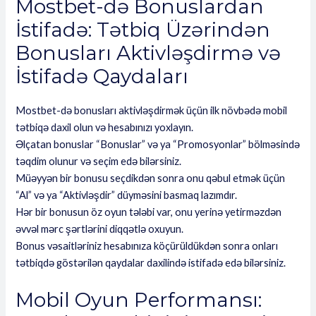
Mostbet-də Bonuslardan
İstifadə: Tətbiq Üzərindən
Bonusları Aktivləşdirmə və
İstifadə Qaydaları
Mostbet-də bonusları aktivləşdirmək üçün ilk növbədə mobil
tətbiqə daxil olun və hesabınızı yoxlayın.
Əlçatan bonuslar “Bonuslar” və ya “Promosyonlar” bölməsində
təqdim olunur və seçim edə bilərsiniz.
Müəyyən bir bonusu seçdikdən sonra onu qəbul etmək üçün
“Al” və ya “Aktivləşdir” düyməsini basmaq lazımdır.
Hər bir bonusun öz oyun tələbi var, onu yerinə yetirməzdən
əvvəl mərc şərtlərini diqqətlə oxuyun.
Bonus vəsaitləriniz hesabınıza köçürüldükdən sonra onları
tətbiqdə göstərilən qaydalar daxilində istifadə edə bilərsiniz.
Mobil Oyun Performansı: