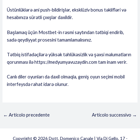
Üstünlüklərə ani push-bildirişlər, eksklüziv bonus təklifləri və
hesabınıza sürətli çıxışlar daxildir.
Başlamaq üçün Mostbet-in rəsmi saytından tətbiqi endirib,
sadə qeydiyyat prosesini tamamlamalısınız.
Tətbiq istifadəçilərə yüksək təhlükəsizlik və şəxsi məlumatların
qorunması ilə
https://medyumyavuzaydin.com
tam inam verir.
Canlı diler oyunları da daxil olmaqla, geniş oyun seçimi mobil
interfeysdə rahat idarə olunur.
←
Articolo precedente
Articolo successivo
→
Copyright © 2026 Dott. Domenico Canale | Via Di Gello, 17 -