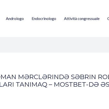
Andrologo
Endocrinologo
Attività congressuale
DMAN MƏRCLƏRINDƏ SƏBRIN RO
LARI TANIMAQ – MOSTBET-DƏ Ə