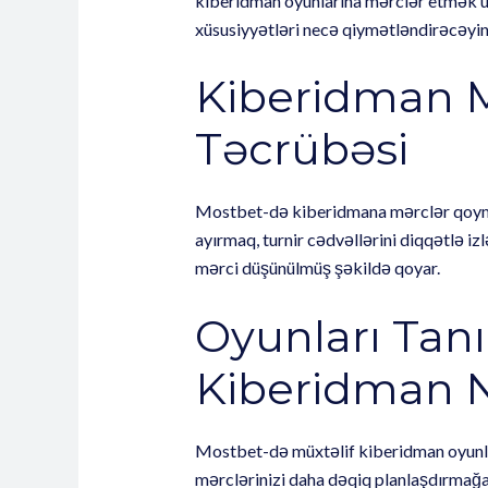
kiberidman oyunlarına mərclər etmək üçü
xüsusiyyətləri necə qiymətləndirəcəyin
Kiberidman M
Təcrübəsi
Mostbet-də kiberidmana mərclər qoymaq,
ayırmaq, turnir cədvəllərini diqqətlə 
mərci düşünülmüş şəkildə qoyar.
Oyunları Tan
Kiberidman N
Mostbet-də müxtəlif kiberidman oyunla
mərclərinizi daha dəqiq planlaşdırmağ