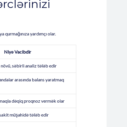
clərinizi
ya qurmağınıza yardımçı olar.
Niyə Vacibdir
övü, səbirli analiz tələb edir
andalar arasında balans yaratmaq
maqla dəqiq proqnoz vermək olar
 sakit müşahidə tələb edir