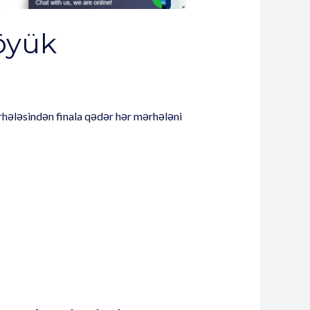
öyük
rhələsindən finala qədər hər mərhələni