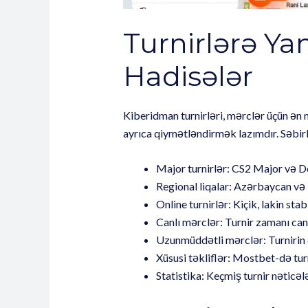
Turnirlərə Y
Hadisələr
Kiberidman turnirləri, mərclər üçün ən
ayrıca qiymətləndirmək lazımdır. Səbirli
Major turnirlər: CS2 Major və Do
Regional liqalar: Azərbaycan və T
Online turnirlər: Kiçik, lakin stab
Canlı mərclər: Turnir zamanı can
Uzunmüddətli mərclər: Turnirin 
Xüsusi təkliflər: Mostbet-də tur
Statistika: Keçmiş turnir nəticəl