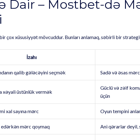
ə Dair – Mostbet-də Mər
i
r çox xüsusiyyət mövcuddur. Bunları anlamaq, səbirli bir strategi
İzahı
danın qalib gələcəyini seçmək
Sadə və əsas mərc n
Güclü və zəif kom
 xəyali üstünlük vermək
üçün
i xal sayına mərc
Oyun tempini anla
 edərkən mərc qoymaq
Ani qərarlar deyil,