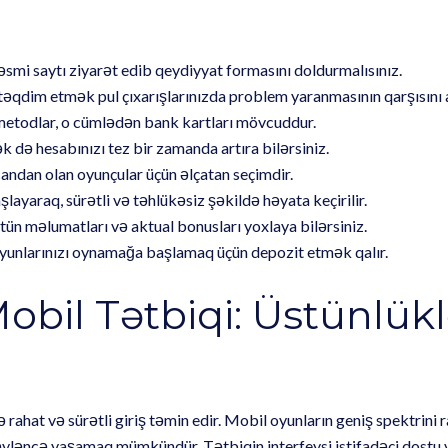
i saytı ziyarət edib qeydiyyat formasını doldurmalısınız.
qdim etmək pul çıxarışlarınızda problem yaranmasının qarşısını 
metodlar, o cümlədən bank kartları mövcuddur.
k də hesabınızı tez bir zamanda artıra bilərsiniz.
ndan olan oyunçular üçün əlçatan seçimdir.
yaraq, sürətli və təhlükəsiz şəkildə həyata keçirilir.
ün məlumatları və aktual bonusları yoxlaya bilərsiniz.
oyunlarınızı oynamağa başlamaq üçün depozit etmək qalır.
bil Tətbiqi: Üstünlükl
ahat və sürətli giriş təmin edir. Mobil oyunların geniş spektrini ra
 əyləncə yaşamaq mümkündür. Tətbiqin interfeysi istifadəçi dostu 