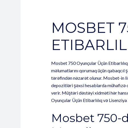
MOSBET 7
ETIBARLIL
Mosbet 750 Oyunçular Üçün Etibarlılıq v
məlumatlarını qorumaq üçün qabaqcıl şif
tərəfindən nəzarət olunur. Mosbet-in lis
depozitləri şəxsi hesablarda mühafizə 
verir. Müştəri dəstəyi xidməti hər hansı
Oyunçular Üçün Etibarlılıq və Lisenziya a
Mosbet 750-d