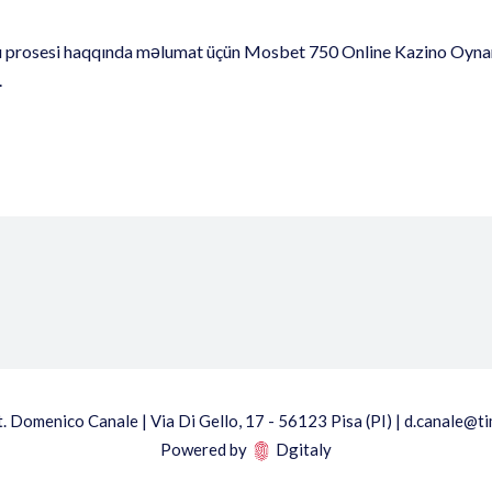
ışı prosesi haqqında məlumat üçün Mosbet 750 Online Kazino Oyn
.
 Domenico Canale | Via Di Gello, 17 - 56123 Pisa (PI) | d.canale@ti
Powered by
Dgitaly