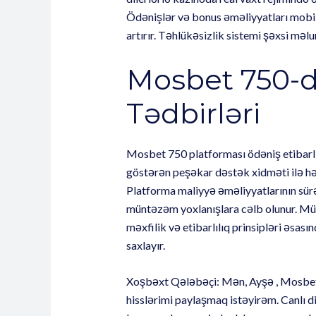
Ödənişlər və bonus əməliyyatları mobil
artırır. Təhlükəsizlik sistemi şəxsi məlu
Mosbet 750-də
Tədbirləri
Mosbet 750 platforması ödəniş etibarlıl
göstərən peşəkar dəstək xidməti ilə hər
Platforma maliyyə əməliyyatlarının sürət
müntəzəm yoxlanışlara cəlb olunur. Müşt
məxfilik və etibarlılıq prinsipləri əsa
saxlayır.
Xoşbəxt Qələbəçi: Mən, Ayşə , Mosbet 
hisslərimi paylaşmaq istəyirəm. Canlı d