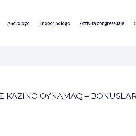
Andrologo
Endocrinologo
Attività congressuale
E KAZINO OYNAMAQ – BONUSLAR