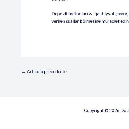
Depozit metodları və qalibiyyət çıxar
verilən suallar bölməsinə müraciət edin
←
Articolo precedente
Copyright © 2026 Dott.