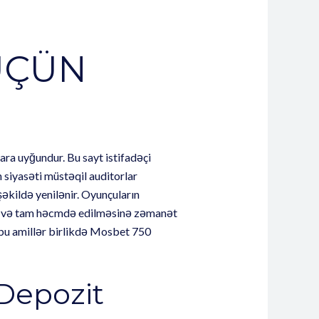
ÜÇÜN
ra uyğundur. Bu sayt istifadəçi
siyasəti müstəqil auditorlar
şəkildə yenilənir. Oyunçuların
nda və tam həcmdə edilməsinə zəmanət
n bu amillər birlikdə Mosbet 750
Depozit