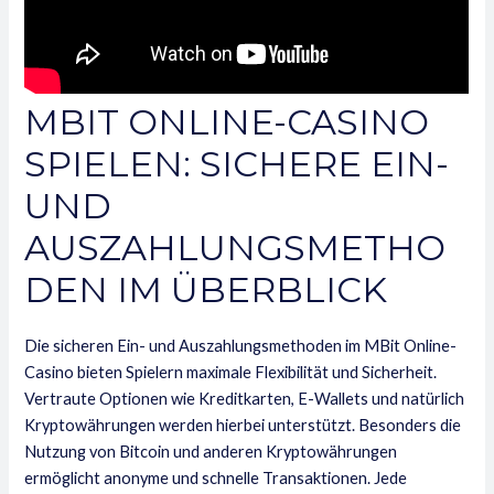
MBIT ONLINE-CASINO
SPIELEN: SICHERE EIN-
UND
AUSZAHLUNGSMETHO
DEN IM ÜBERBLICK
Die sicheren Ein- und Auszahlungsmethoden im MBit Online-
Casino bieten Spielern maximale Flexibilität und Sicherheit.
Vertraute Optionen wie Kreditkarten, E-Wallets und natürlich
Kryptowährungen werden hierbei unterstützt. Besonders die
Nutzung von Bitcoin und anderen Kryptowährungen
ermöglicht anonyme und schnelle Transaktionen. Jede