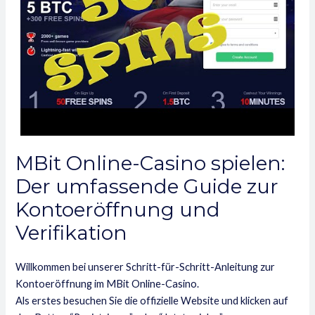
MBit Online-Casino spielen:
Der umfassende Guide zur
Kontoeröffnung und
Verifikation
Willkommen bei unserer Schritt-für-Schritt-Anleitung zur
Kontoeröffnung im MBit Online-Casino.
Als erstes besuchen Sie die offizielle Website und klicken auf