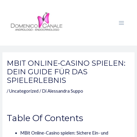
Vai
MAI
al
MEN
contenuto
MBIT ONLINE-CASINO SPIELEN:
DEIN GUIDE FÜR DAS
SPIELERLEBNIS
/
Uncategorized
/ Di
Alessandra Suppo
Table Of Contents
MBit Online-Casino spielen: Sichere Ein- und