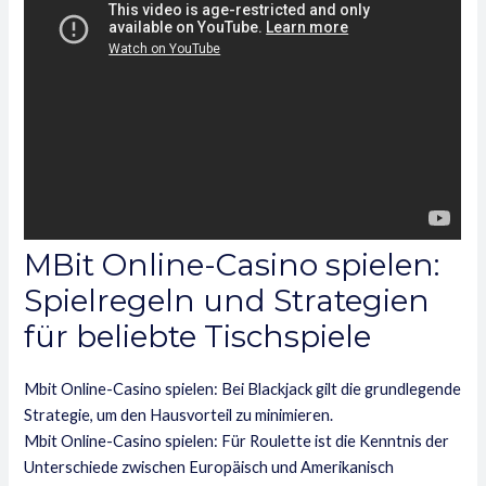
MBit Online-Casino spielen:
Spielregeln und Strategien
für beliebte Tischspiele
Mbit Online-Casino spielen: Bei Blackjack gilt die grundlegende
Strategie, um den Hausvorteil zu minimieren.
Mbit Online-Casino spielen: Für Roulette ist die Kenntnis der
Unterschiede zwischen Europäisch und Amerikanisch