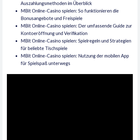
Auszahlungsmethoden im Überblick
MBit Online-Casino spielen: So funktionieren die
Bonusangebote und Freispiele
MBit Online-Casino spielen: Der umfassende Guide zur
Kontoeröffnung und Verifikation
MBit Online-Casino spielen: Spielregeln und Strategien
für beliebte Tischspiele
MBit Online-Casino spielen: Nutzung der mobilen App
für Spielspaß unterwegs