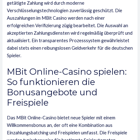
getätigte Zahlung wird durch moderne
Verschlüsselungstechnologien zuverlässig geschützt. Die
Auszahlungen im MBit Casino werden nach einer
erfolgreichen Verifizierung zügig bearbeitet. Die Auswahl an
akzeptierten Zahlungsdiensten wird regelmäßig überprüft und
aktualisiert. Ein transparentes Prozesssystem gewährleistet
dabei stets einen reibungslosen Geldverkehr für die deutschen
Spieler.
MBit Online-Casino spielen:
So funktionieren die
Bonusangebote und
Freispiele
Das MBit Online-Casino bietet neue Spieler mit einem
Willkommensbonus an, der oft eine Kombination aus
Einzahlungsbatching und Freispielen umfasst. Die Freispiele