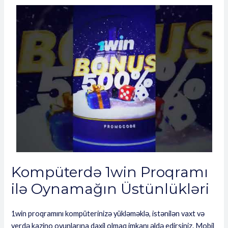
Kompüterdə 1win Proqramı
ilə Oynamağın Üstünlükləri
1win proqramını kompüterinizə yükləməklə, istənilən vaxt və
yerdə kazino oyunlarına daxil olmaq imkanı əldə edirsiniz. Mobil