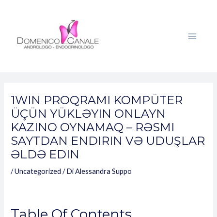
Vai
MAI
al
MEN
contenuto
1WIN PROQRAMI KOMPÜTER
ÜÇÜN YÜKLƏYIN ONLAYN
KAZINO OYNAMAQ – RƏSMI
SAYTDAN ENDIRIN VƏ UDUŞLAR
ƏLDƏ EDIN
/
Uncategorized
/ Di
Alessandra Suppo
Table Of Contents