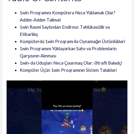
1win Proqramını Kompüterə Necə Yükləmək Olar?
Addım-Addım Təlimat
1win Rəsmi Saytından Endirmə: Təhlükəsizlik və
Etibarlılıq
Kompüterdə 1win Proqramı ilə Oynamağın Üstünlükləri
1win Proqramını Yükləyərkən Səhv və Problemlərin
Qarşısının Alınması
1win-də Uduşları Necə Çıxarmaq Olar: Ətraflı Bələdçi
Kompüter Üçün 1win Proqramının Sistem Tələbləri